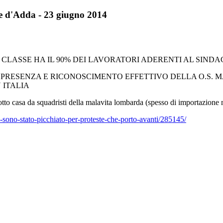
e d'Adda - 23 giugno 2014
 CLASSE HA IL 90% DEI LAVORATORI ADERENTI AL SINDA
NA PRESENZA E RICONOSCIMENTO EFFETTIVO DELLA O.S.
 ITALIA
otto casa da squadristi della malavita lombarda (spesso di importazione 
a-sono-stato-picchiato-per-proteste-che-porto-avanti/285145/